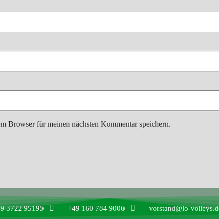
em Browser für meinen nächsten Kommentar speichern.
9 3722 95195
+49 160 784 9006
vorstand@lo-volleys.d