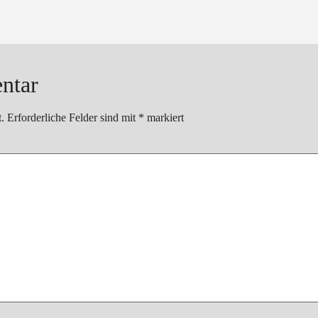
ntar
.
Erforderliche Felder sind mit
*
markiert