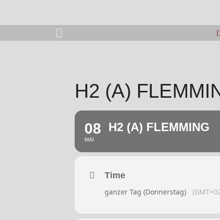
D
H2 (A) FLEMMI
08
H2 (A) FLEMMING
MAI
Time
ganzer Tag (Donnerstag)
(GMT+02