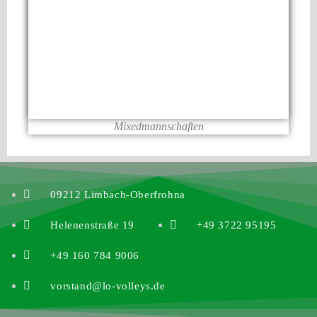
Mixedmannschaften
09212 Limbach-Oberfrohna
Helenenstraße 19
+49 3722 95195
+49 160 784 9006
vorstand@lo-volleys.de