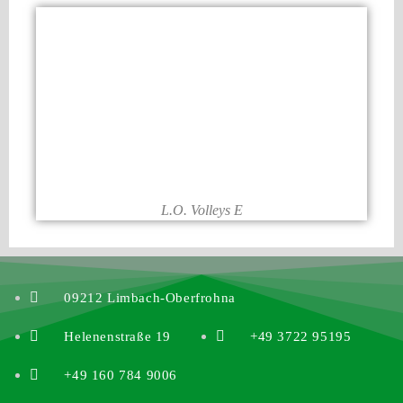
L.O. Volleys E
09212 Limbach-Oberfrohna
Helenenstraße 19
+49 3722 95195
+49 160 784 9006