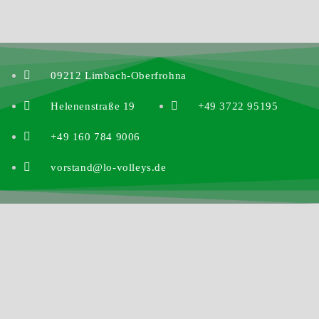
09212 Limbach-Oberfrohna
Helenenstraße 19
+49 3722 95195
+49 160 784 9006
vorstand@lo-volleys.de