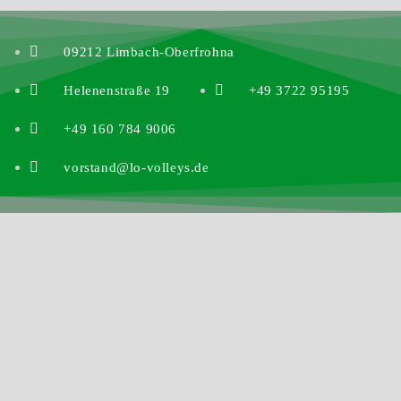
09212 Limbach-Oberfrohna
Helenenstraße 19
+49 3722 95195
+49 160 784 9006
vorstand@lo-volleys.de