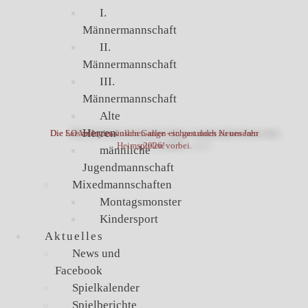
I.
Männermannschaft
II.
Männermannschaft
III.
Männermannschaft
Alte
Herren
Die LO Volleys wünschen allen ein gesundes Neues Jahr
Die Saison ist im vollen Gange - schaut doch zu unseren
Heimspielen vorbei.
2026!
männliche
Jugendmannschaft
Mixedmannschaften
Montagsmonster
Kindersport
Aktuelles
News und
Facebook
Spielkalender
Spielberichte