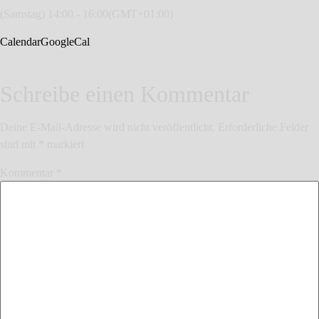
(Samstag) 14:00 - 16:00
(GMT+01:00)
Calendar
GoogleCal
Schreibe einen Kommentar
Deine E-Mail-Adresse wird nicht veröffentlicht.
Erforderliche Felder
sind mit
*
markiert
Kommentar
*