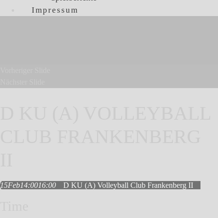
Impressum
Vorheriger Slide
Nächster Slide
D KU (A) VOLLEYBALL
CLUB FRANKENBERG
II
15
Feb
14:00
16:00
D KU (A) Volleyball Club Frankenberg II
Time