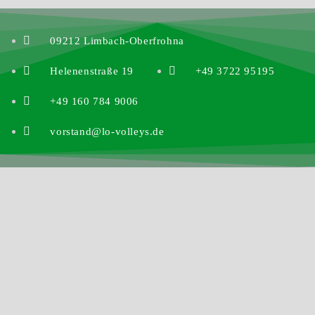
09212 Limbach-Oberfrohna
Helenenstraße 19
+49 3722 95195
+49 160 784 9006
vorstand@lo-volleys.de