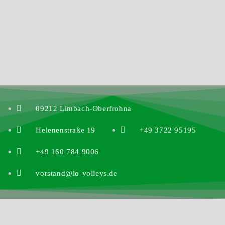
09212 Limbach-Oberfrohna
Helenenstraße 19
+49 3722 95195
+49 160 784 9006
vorstand@lo-volleys.de